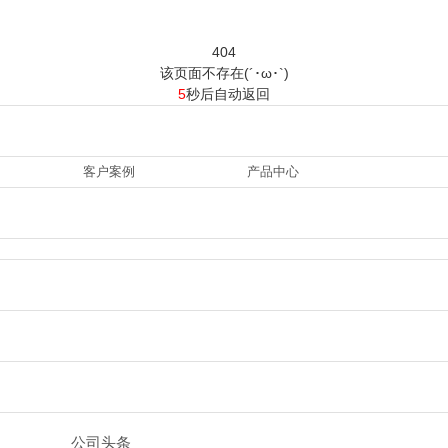
4
0
4
该页面不存在(´･ω･`)
5
秒后自动返回
客户案例
产品中心
公司头条