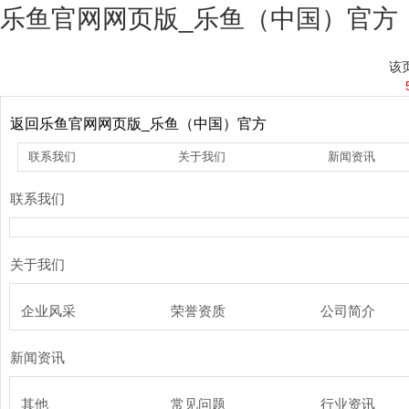
乐鱼官网网页版_乐鱼（中国）官方
该页
返回乐鱼官网网页版_乐鱼（中国）官方
联系我们
关于我们
新闻资讯
联系我们
关于我们
企业风采
荣誉资质
公司简介
新闻资讯
其他
常见问题
行业资讯