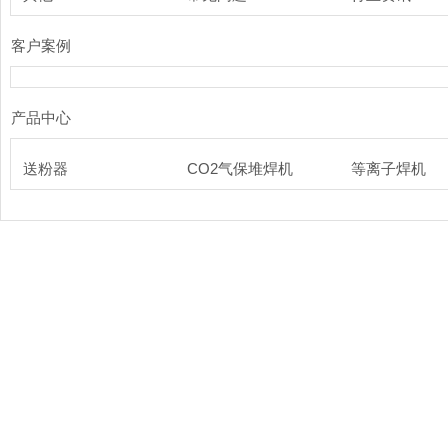
客户案例
产品中心
送粉器
CO2气保堆焊机
等离子焊机