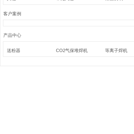
客户案例
产品中心
送粉器
CO2气保堆焊机
等离子焊机