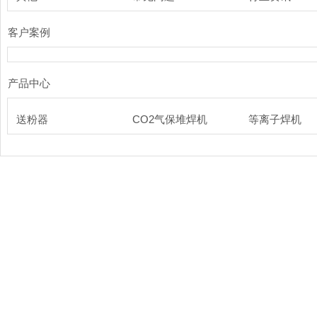
客户案例
产品中心
送粉器
CO2气保堆焊机
等离子焊机