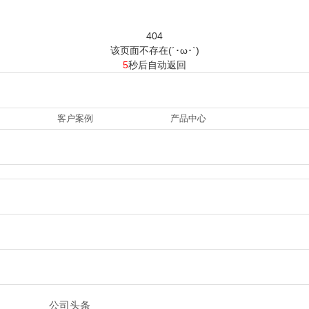
4
0
4
该页面不存在(´･ω･`)
5
秒后自动返回
客户案例
产品中心
公司头条