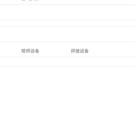
喷焊设备
焊接设备